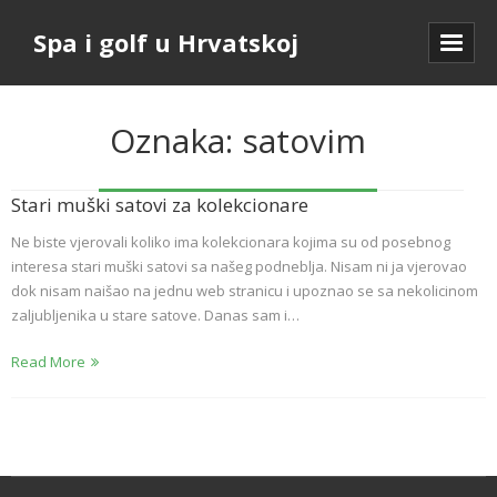
Spa i golf u Hrvatskoj
Oznaka:
satovim
Stari muški satovi za kolekcionare
Ne biste vjerovali koliko ima kolekcionara kojima su od posebnog
interesa stari muški satovi sa našeg podneblja. Nisam ni ja vjerovao
dok nisam naišao na jednu web stranicu i upoznao se sa nekolicinom
zaljubljenika u stare satove. Danas sam i…
Read More