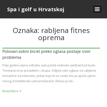
Spa i golf u Hrvatskoj
Oznaka:
rabljena fitnes
oprema
Polovan sobni bicikl preko oglasa postaje izvor
problema
Prije godinu dana odlučila sam početi redovito vježbati kod kuće.
Teretana mi je predaleko i skupa. Vidjela sam oglase za rabljene
trenažere na internetu; jedan koji mi se svidio bio je upola cijene
novog. Kontaktirala sam prodavača. Rekao je da…
Read More