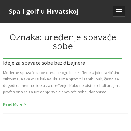
Spa i golf u Hrvatskoj
Oznaka:
uređenje spavaće
sobe
Ideje za spavaće sobe bez dizajnera
Moderne spavaće sobe danas mogu biti uređene u jako različitim
stilovima, a sve ovisi kakav ukus ima njihov vlasnik. Ipak, često se
dogodi da nemate ideju za uređenje. Kako ne biste trebali unajmiti
profesionalca za uređenje svoje spavaće sobe, donosimo…
Read More