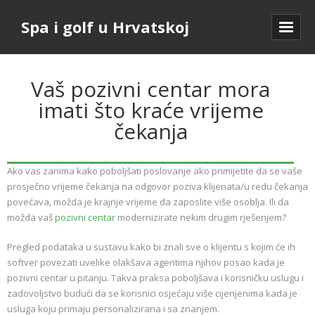
Spa i golf u Hrvatskoj
Vaš pozivni centar mora
imati što kraće vrijeme
čekanja
Ako vas zanima kako poboljšati poslovanje ako primijetite da se vaše
prosječno vrijeme čekanja na odgovor poziva klijenata/u redu čekanja
povećava, možda je krajnje vrijeme da zaposlite više osoblja. Ili da
možda vaš
pozivni centar
modernizirate nekim drugim rješenjem?
Pregled podataka u sustavu kako bi znali sve o klijentu s kojim će ih
softver povezati uvelike olakšava agentima njihov posao kada je
pozivni centar u pitanju. Takva praksa poboljšava i korisničku uslugu i
zadovoljstvo budući da se korisnici osjećaju više cijenjenima kada je
usluga koju primaju personalizirana i sa znanjem.