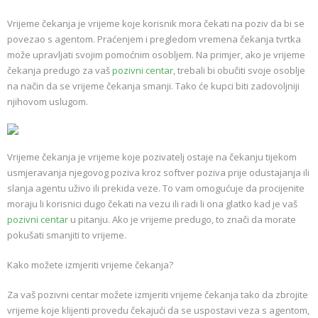
Vrijeme čekanja je vrijeme koje korisnik mora čekati na poziv da bi se
povezao s agentom. Praćenjem i pregledom vremena čekanja tvrtka
može upravljati svojim pomoćnim osobljem. Na primjer, ako je vrijeme
čekanja predugo za vaš
pozivni centar
, trebali bi obučiti svoje osoblje
na način da se vrijeme čekanja smanji. Tako će kupci biti zadovoljniji
njihovom uslugom.
Vrijeme čekanja je vrijeme koje pozivatelj ostaje na čekanju tijekom
usmjeravanja njegovog poziva kroz softver poziva prije odustajanja ili
slanja agentu uživo ili prekida veze. To vam omogućuje da procijenite
moraju li korisnici dugo čekati na vezu ili radi li ona glatko kad je vaš
pozivni centar
u pitanju. Ako je vrijeme predugo, to znači da morate
pokušati smanjiti to vrijeme.
Kako možete izmjeriti vrijeme čekanja?
Za vaš pozivni centar možete izmjeriti vrijeme čekanja tako da zbrojite
vrijeme koje klijenti provedu čekajući da se uspostavi veza s agentom,