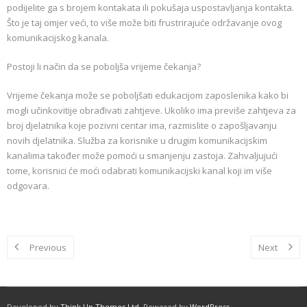
podijelite ga s brojem kontakata ili pokušaja uspostavljanja kontakta.
Što je taj omjer veći, to više može biti frustrirajuće održavanje ovog
komunikacijskog kanala.
Postoji li način da se poboljša vrijeme čekanja?
Vrijeme čekanja može se poboljšati edukacijom zaposlenika kako bi
mogli učinkovitije obrađivati ​​zahtjeve. Ukoliko ima previše zahtjeva za
broj djelatnika koje pozivni centar ima, razmislite o zapošljavanju
novih djelatnika. Služba za korisnike u drugim komunikacijskim
kanalima također može pomoći u smanjenju zastoja. Zahvaljujući
tome, korisnici će moći odabrati komunikacijski kanal koji im više
odgovara.
Previous
Next
Developed by
Think Up Themes Ltd
. Powered by
WordPress
.