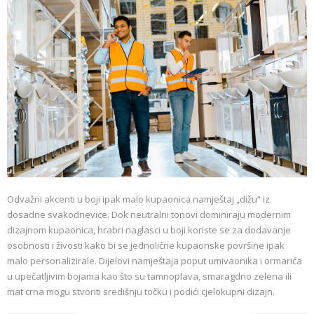
Odvažni akcenti u boji ipak malo kupaonica namještaj „dižu“ iz
dosadne svakodnevice. Dok neutralni tonovi dominiraju modernim
dizajnom kupaonica, hrabri naglasci u boji koriste se za dodavanje
osobnosti i živosti kako bi se jednolične kupaonske površine ipak
malo personalizirale. Dijelovi namještaja poput umivaonika i ormarića
u upečatljivim bojama kao što su tamnoplava, smaragdno zelena ili
mat crna mogu stvoriti središnju točku i podići cjelokupni dizajn.