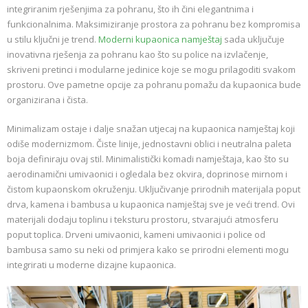
integriranim rješenjima za pohranu, što ih čini elegantnima i
funkcionalnima. Maksimiziranje prostora za pohranu bez kompromisa
u stilu ključni je trend.
Moderni kupaonica namještaj
sada uključuje
inovativna rješenja za pohranu kao što su police na izvlačenje,
skriveni pretinci i modularne jedinice koje se mogu prilagoditi svakom
prostoru. Ove pametne opcije za pohranu pomažu da kupaonica bude
organizirana i čista.
Minimalizam ostaje i dalje snažan utjecaj na kupaonica namještaj koji
odiše modernizmom. Čiste linije, jednostavni oblici i neutralna paleta
boja definiraju ovaj stil. Minimalistički komadi namještaja, kao što su
aerodinamični umivaonici i ogledala bez okvira, doprinose mirnom i
čistom kupaonskom okruženju. Uključivanje prirodnih materijala poput
drva, kamena i bambusa u kupaonica namještaj sve je veći trend. Ovi
materijali dodaju toplinu i teksturu prostoru, stvarajući atmosferu
poput toplica. Drveni umivaonici, kameni umivaonici i police od
bambusa samo su neki od primjera kako se prirodni elementi mogu
integrirati u moderne dizajne kupaonica.