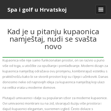
Spa i golf u Hrvatskoj
Kad je u pitanju kupaonica
namještaj, nudi se svašta
novo
Kupaonica više nije samo funkcionalan prostor, on se razvio u puno
više od toga, u utočište za opuštanje i pomlađivanje. Moderni dizajn za
kupaonica namještaj odražava ovu promjenu, kombinirajući estetiku s
praktičnošću kako bi se stvorili prostori koji su i lijepi i učinkoviti. Danas
donosimo neke od najnovijih ideja za kupaonica namještaj koji ulazi
na velika vrata u moderne domove.
Plutajući umivaonici i dalje su popularan izbor za moderne kupaonice.
Ovi umivaonici montirani su na zid, stvarajući iluziju više prostora i
dajući kupaonici elegantan, suvremen izgled. Često dolaze s