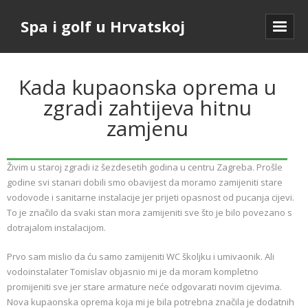
Spa i golf u Hrvatskoj
Kada kupaonska oprema u
zgradi zahtijeva hitnu
zamjenu
Živim u staroj zgradi iz šezdesetih godina u centru Zagreba. Prošle
godine svi stanari dobili smo obavijest da moramo zamijeniti stare
vodovode i sanitarne instalacije jer prijeti opasnost od pucanja cijevi.
To je značilo da svaki stan mora zamijeniti sve što je bilo povezano s
dotrajalom instalacijom.
Prvo sam mislio da ću samo zamijeniti WC školjku i umivaonik. Ali
vodoinstalater Tomislav objasnio mi je da moram kompletno
promijeniti sve jer stare armature neće odgovarati novim cijevima.
Nova kupaonska oprema koja mi je bila potrebna značila je dodatnih