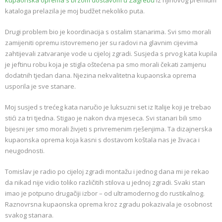
kupaonska oprema s brzom dostavom u Zagrebu
iz njihovog premium
kataloga prelazila je moj budžet nekoliko puta.
Drugi problem bio je koordinacija s ostalim stanarima. Svi smo morali
zamijeniti opremu istovremeno jer su radovi na glavnim cijevima
zahtijevali zatvaranje vode u cijeloj zgradi. Susjeda s prvog kata kupila
je jeftinu robu koja je stigla oštećena pa smo morali čekati zamjenu
dodatnih tjedan dana. Njezina nekvalitetna kupaonska oprema
usporila je sve stanare.
Moj susjed s trećeg kata naručio je luksuzni set iz Italije koji je trebao
stići za tri tjedna. Stigao je nakon dva mjeseca. Svi stanari bili smo
bijesni jer smo morali živjeti s privremenim rješenjima. Ta dizajnerska
kupaonska oprema koja kasni s dostavom koštala nas je živaca i
neugodnosti.
Tomislav je radio po cijeloj zgradi montažu i jednog dana mi je rekao
da nikad nije vidio toliko različitih stilova u jednoj zgradi. Svaki stan
imao je potpuno drugačiji izbor – od ultramodernog do rustikalnog.
Raznovrsna kupaonska oprema kroz zgradu pokazivala je osobnost
svakog stanara.