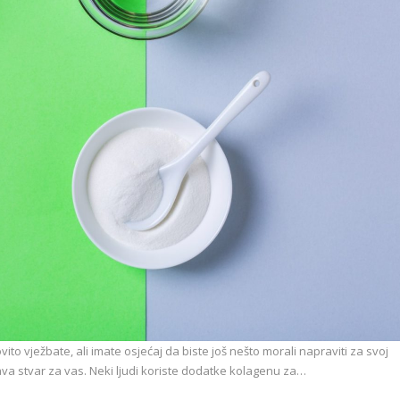
ito vježbate, ali imate osjećaj da biste još nešto morali napraviti za svoj
a stvar za vas. Neki ljudi koriste dodatke kolagenu za…