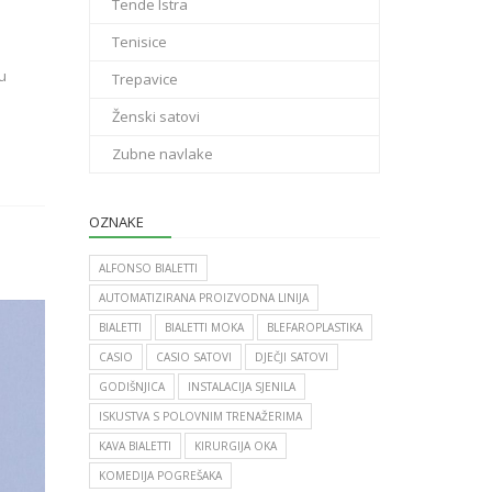
Tende Istra
Tenisice
u
Trepavice
Ženski satovi
Zubne navlake
OZNAKE
ALFONSO BIALETTI
AUTOMATIZIRANA PROIZVODNA LINIJA
BIALETTI
BIALETTI MOKA
BLEFAROPLASTIKA
CASIO
CASIO SATOVI
DJEČJI SATOVI
GODIŠNJICA
INSTALACIJA SJENILA
ISKUSTVA S POLOVNIM TRENAŽERIMA
KAVA BIALETTI
KIRURGIJA OKA
KOMEDIJA POGREŠAKA