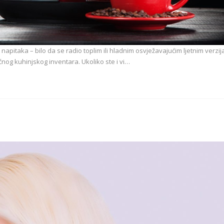
 napitaka – bilo da se radio toplim ili hladnim osvježavajućim ljetnim verzi
nog kuhinjskog inventara. Ukoliko ste i vi…