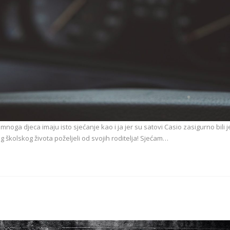
mnoga djeca imaju isto sjećanje kao i ja jer su satovi Casio zasigurno bili 
 školskog života poželjeli od svojih roditelja! Sjećam…