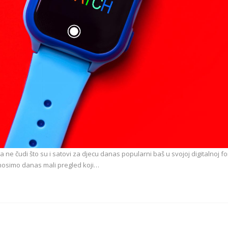
oga ne čudi što su i satovi za djecu danas popularni baš u svojoj digitalnoj fo
onosimo danas mali pregled koji…